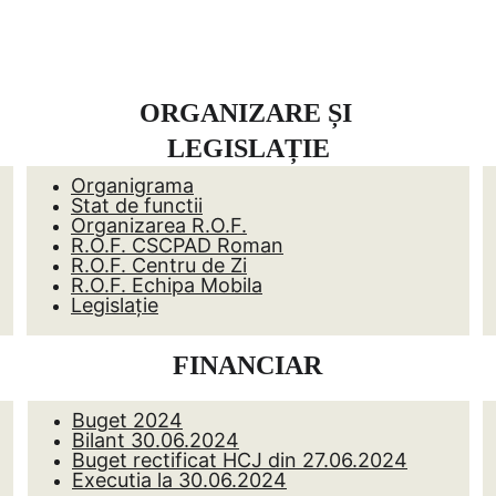
asă
Despre noi
Informatii de interes public
Cont
ORGANIZARE ȘI 
LEGISLAȚIE
Organigrama
Stat de functii
Organizarea R.O.F.
R.O.F. CSCPAD Roman
R.O.F. Centru de Zi
R.O.F. Echipa Mobila
Legislație
FINANCIAR
Buget 2024
Bilant 30.06.2024
Buget rectificat HCJ din 27.06.2024
Executia la 30.06.2024