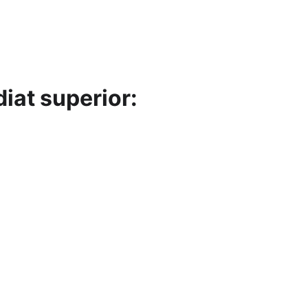
act
iat superior: