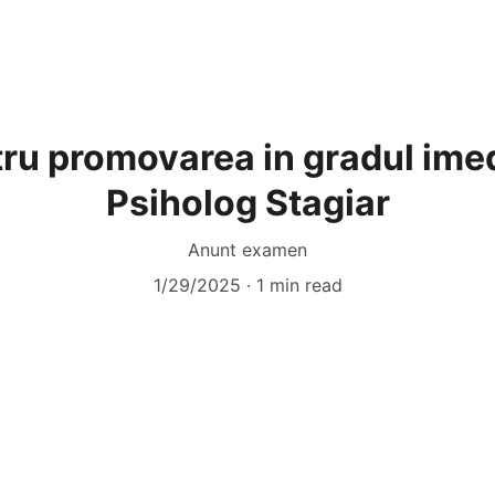
asă
Despre noi
Informatii de interes public
Cont
u promovarea in gradul imed
Psiholog Stagiar
Anunt examen
1/29/2025
1 min read